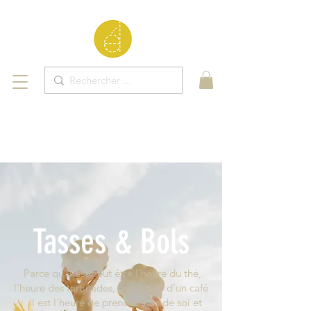
Tasses & Bols
Parce qu'il est peut être l'heure du thé,
l'heure des tartinades, ou l'heure d'un café
: il est l'heure de prendre soin de soi et