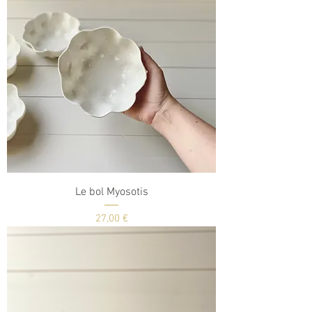
Le bol Myosotis
Prix
27,00 €