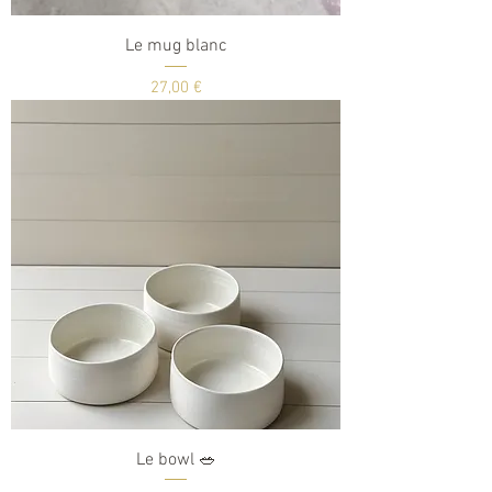
Le mug blanc
Prix
27,00 €
Le bowl 🥗