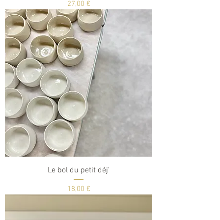
Prix
27,00 €
Le bol du petit déj'
Prix
18,00 €