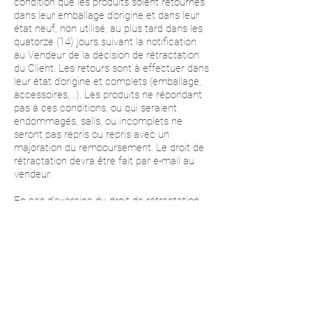
condition que les produits soient retournés
dans leur emballage d’origine et dans leur
état neuf, non utilisé, au plus tard dans les
quatorze (14) jours suivant la notification
au Vendeur de la décision de rétractation
du Client. Les retours sont à effectuer dans
leur état d’origine et complets (emballage,
accessoires,…). Les produits ne répondant
pas à ces conditions, ou qui seraient
endommagés, salis, ou incomplets ne
seront pas repris ou repris avec un
majoration du remboursement. Le droit de
rétractation devra être fait par e-mail au
vendeur.
En cas d’exercice du droit de rétractation
dans le délai susvisé, seul le prix du ou des
produits achetés sont remboursés. Les
frais de port ne font pas l'objet de
remboursement. Ils sont retenus sur le
total pour les commandes au dessus de
200€ en cas de remboursement. Les frais
de retour des produits sont à la charge du
client. Le remboursement sera effectué