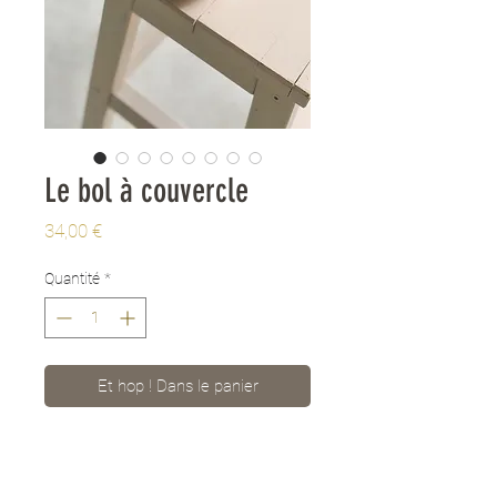
Le bol à couvercle
Prix
34,00 €
Quantité
*
Et hop ! Dans le panier