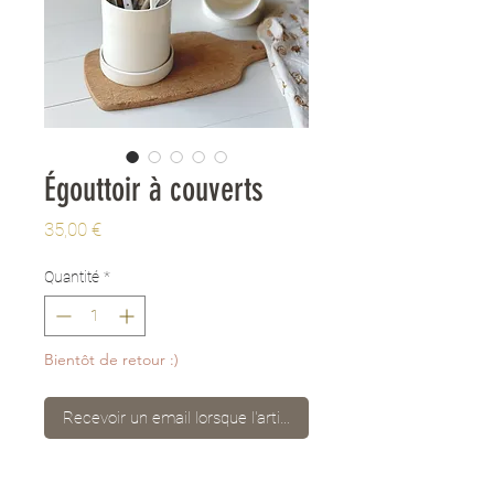
Égouttoir à couverts
Prix
35,00 €
Quantité
*
Bientôt de retour :)
Recevoir un email lorsque l'article est disponible