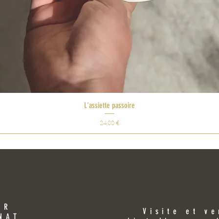
L'assiette passoire
Prix
24,00 €
ER
Visite et v
NAT