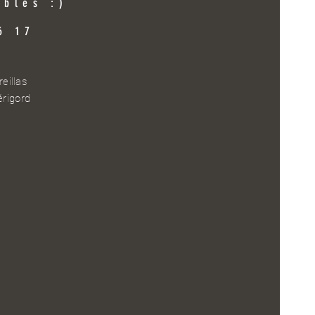
ibles :)
6 17
eillas
érigord