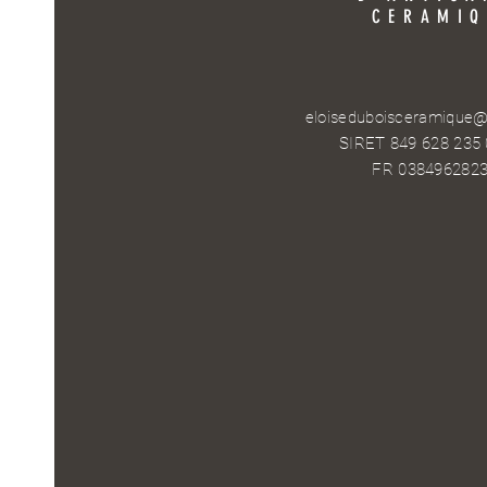
CERAMIQ
eloiseduboisceramique
SIRET 849 628 235
FR 038496282