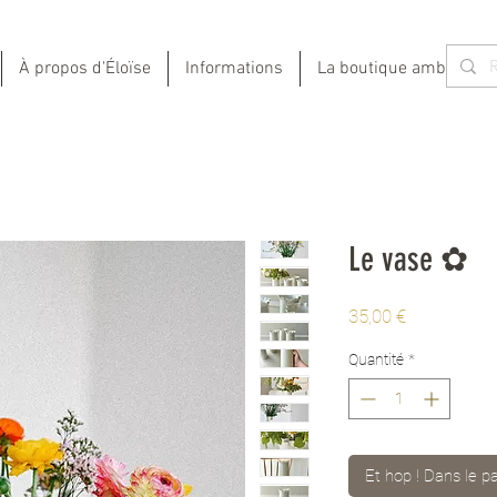
À propos d'Éloïse
Informations
La boutique ambulante
Le vase ✿
Prix
35,00 €
Quantité
*
Et hop ! Dans le p