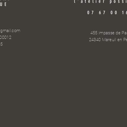
l'atelier poss
UE
07 67 00 1
@gmail.com
455 impasse de Par
 00012
24340 Mareuil en P
35