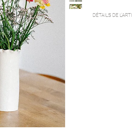
DÉTAILS DE L'ART
Chaque vase est réal
modelage à la plaque
différents :)
Ils sont chacun parf
complètement droits
Parfait pour tous ty
saura facilement s'int
Dimensions : Hauteu
bas : environ 8,5cm
Matériaux : Porcelai
Couleur : Blanc Usag
vaisselle.
Retrouvez le format 