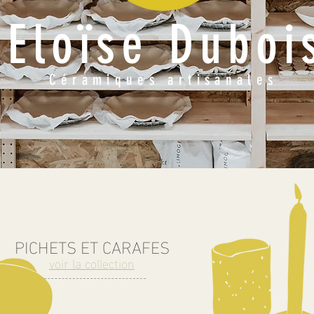
Eloïse Duboi
Céramiques artisanales
PICHETS ET CARAFES
voir la collection