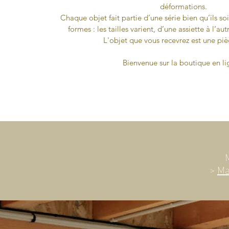
déformations.
Chaque objet fait partie d’une série bien qu’ils soi
formes : les tailles varient, d’une assiette à l’autr
L'objet que vous recevrez est une piè
Bienvenue sur la boutique en l
>
Ma