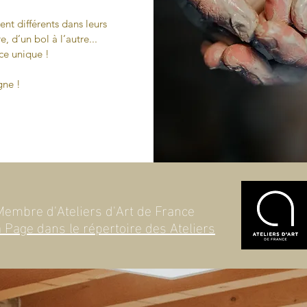
ent différents dans leurs
e, d’un bol à l’autre...
ce unique !
igne !
Membre d'Ateliers d'Art de France
 Page dans le répertoire des Ateliers