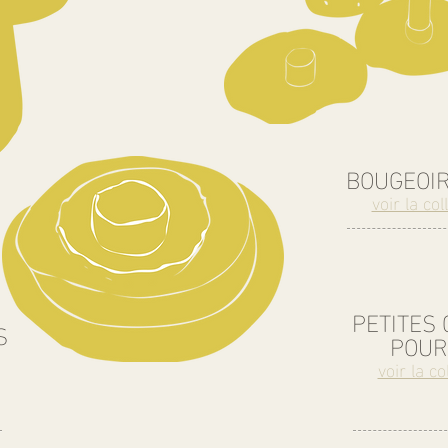
BOUGEOIR
voir la col
PETITES
S
POUR
voir la co