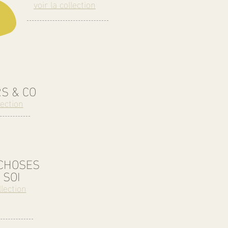
voir la collection
S & CO
lection
 CHOSES
 SOI
llection